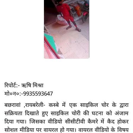
App verify
समस्या
Covid-19
अपराध
राजनीति
शिक्षा
स्वास्थ्य
साक्षात्कार
रिपोर्ट:- ऋषि मिश्रा
मो०न०:-9935593647
सामाजिक
बछरावां ,रायबरेली- कस्बे में एक साइकिल चोर के द्वारा
खेल
सक्रियता दिखाते हुए साइकिल चोरी की घटना को अंजाम
latest
दिया गया। जिसका वीडियो सीसीटीवी कैमरे में कैद होकर
प्रशासनिक
सोशल मीडिया पर वायरल हो गया। वायरल वीडियो के विषय