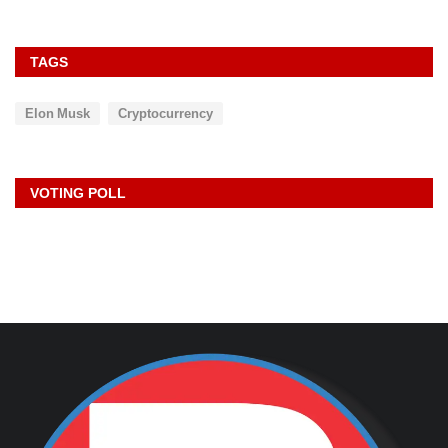
TAGS
Elon Musk
Cryptocurrency
VOTING POLL