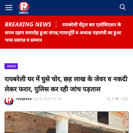
BREAKING NEWS
रायबरेली सेंट्रल बार एसोसिएशन के
शपथ ग्रहण समारोह हुआ संपन्न,न्यायमूर्ति व अध्यक्ष महामंत्री का हुआ
भव्य स्वागत व सम्मान
Home
अपराध
Contact
रायबरेली घर में घुसे चोर, छह लाख के जेवर व नकदी
लेकर फरार, पुलिस कर रही जांच पड़ताल
Gallery
Terms & Conditions
rexpress
Jun 9, 2026 07:36
0
1402
रोजगार समाचार
About US
Privacy Policy