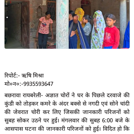
App verify
समस्या
Covid-19
अपराध
राजनीति
शिक्षा
स्वास्थ्य
रिपोर्ट:- ऋषि मिश्रा
मो०न०:-9935593647
साक्षात्कार
बछरावा रायबरेली- अज्ञात चोरों ने घर के पिछले दरवाजे की
सामाजिक
कुंडी को तोड़कर कमरे के अंदर बक्से से नगदी एवं सोने चांदी
खेल
की जेवरात चोरी कर लिए जिसकी जानकारी परिजनों को
latest
सुबह सोकर उठने पर हुई। मंगलवार की सुबह 6:00 बजे के
प्रशासनिक
आसपास घटना की जानकारी परिजनों को हुई। विदित हो कि