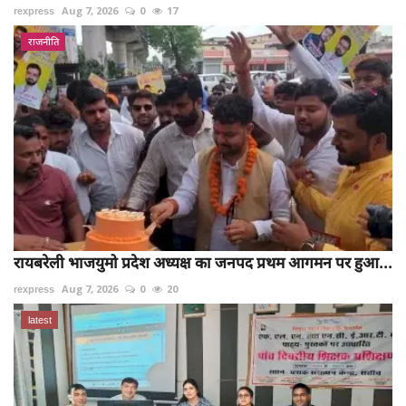
rexpress
Aug 7, 2026
0
17
राजनीति
रायबरेली भाजयुमो प्रदेश अध्यक्ष का जनपद प्रथम आगमन पर हुआ...
rexpress
Aug 7, 2026
0
20
latest