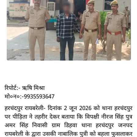
App verify
समस्या
Covid-19
अपराध
राजनीति
शिक्षा
स्वास्थ्य
साक्षात्कार
रिपोर्ट:- ऋषि मिश्रा
मो०न०:-9935593647
सामाजिक
हरचंदपुर रायबरेली- दिनांक 2 जून 2026 को थाना हरचंदपुर
खेल
पर पीड़िता ने तहरीर देकर बताया कि विपक्षी नीरज सिंह पुत्र
latest
अमर सिंह निवासी ग्राम डिहवा थाना हरचंदपुर जनपद
प्रशासनिक
रायबरेली के द्वारा उसकी नाबालिक पुत्री को बहला फुसलाकर