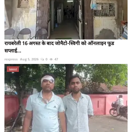
रायबरेली 16 अगस्त के बाद जोमैटो-स्विगी को ऑनलाइन फूड
सप्लाई...
rexpress
Aug 5, 2026
0
47
latest