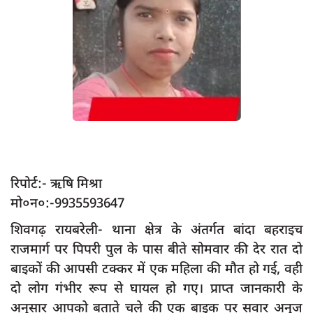
App verify
समस्या
Covid-19
अपराध
राजनीति
शिक्षा
स्वास्थ्य
रिपोर्ट:- ऋषि मिश्रा
साक्षात्कार
मो०न०:-9935593647
सामाजिक
शिवगढ़ रायबरेली- थाना क्षेत्र के अंतर्गत बांदा बहराइच
खेल
राजमार्ग पर पिपरी पुल के पास बीते सोमवार की देर रात दो
बाइकों की आपसी टक्कर में एक महिला की मौत हो गई, वही
latest
दो लोग गंभीर रूप से घायल हो गए। प्राप्त जानकारी के
प्रशासनिक
अनुसार आपको बताते चले की एक बाइक पर सवार अनुज