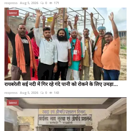
rexpress
Aug 5, 2026
0
171
latest
रायबरेली सई नदी में गिर रहे गंदे पानी को रोकने के लिए उमड़ा...
rexpress
Aug 5, 2026
0
143
latest