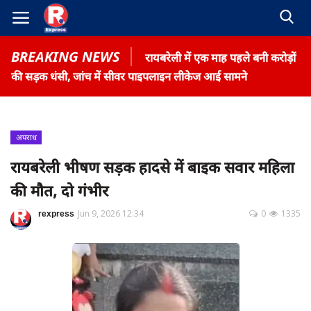
BREAKING NEWS
रायबरेली में एक माह पहले बनी करोड़ों
की सड़क धंसी, जांच में सीवर पाइपलाइन लीकेज आई सामने
अपराध
Home
रायबरेली भीषण सड़क हादसे में बाइक सवार महिला
Contact
की मौत, दो गंभीर
Gallery
rexpress
Jun 9, 2026 12:34
0
1335
Terms & Conditions
रोजगार समाचार
About US
Privacy Policy