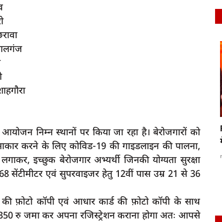
व
रो
छरावा
लालगंज
राजनीति
ी
नी
शाहगौरा
ह
Raebareli 'प्रभारी मंत्री विकसित भारत संकल्प यात्रा
ा आयोजन निम्न स्थानों पर किया जा रहा है। बेरोजगारों को
में...
 साकार करने के लिए कोविड-19 की गाइडलाइन की पालना,
ा, गलत
rexpress
Dec 6, 2023
0
284
लगाकर, इच्छुक बेरोजगार अभ्यर्थी जिनकी योग्यता सुरक्षा
168 सेंटीमीटर एवं सुपरवाइजर हेतु 12वीं पास उम्र 21 से 36
ीट की फ़ोटो कॉपी एवं आधार कार्ड की फ़ोटो कॉपी के साथ
ो 350 रु जमा कर अपना रजिस्ट्रेशन कराना होगा अतः आपसे