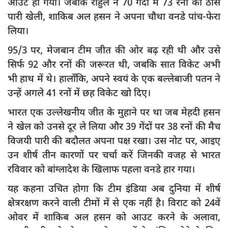
आउट हो गया। जबकि राहुल ने 70 गेंदों में 73 रनों की ठोस
दुर्घटना
पारी खेली, शाकिब अल हसन ने अपना चौथा वनडे पांच-फेरा
editors-pick
लिया।
other
95/3 पर, मेजबान टीम जीत की ओर बढ़ रही थी और उसे
Login
सिर्फ 92 और रनों की जरूरत थी, जबकि सात विकेट अभी
भी हाथ में थे। हालाँकि, अपने स्वयं के एक बल्लेबाजी पतन ने
Register
उन्हें अगले 41 रनों में छह विकेट खो दिए।
भारत एक उल्लेखनीय जीत के मुहाने पर था जब मेहदी हसन
ने खेल को उनसे दूर ले लिया और 39 गेंदों पर 38 रनों की मैच
English
विजयी पारी की बदौलत अपना पक्ष रखा। उस नोट पर, आइए
उन शीर्ष तीन कारणों पर चर्चा करें जिनकी वजह से भारत
रविवार को बांग्लादेश के खिलाफ पहला वनडे हार गया।
यह कहना उचित होगा कि टीम इंडिया अब दुनिया में शीर्ष
क्षेत्ररक्षण करने वाली टीमों में से एक नहीं है। विराट को 24वें
ओवर में शाकिब अल हसन को आउट करने के अलावा,