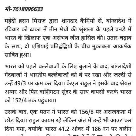
मो-7618996633
App verify
समस्या
महेदी हसन मिराज़ द्वारा शानदार कैमियो से, बांग्लादेश ने
रविवार को ढाका में तीन मैचों की श्रृंखला के पहले वनडे में
Covid-19
भारत के खिलाफ एक असंभव जीत हासिल की। उतार-चढ़ाव
अपराध
के साथ, दो एशियाई प्रतिद्वंद्वियों के बीच मुकाबला आकर्षक
राजनीति
साबित हुआ।
शिक्षा
भारत को पहले बल्लेबाजी के लिए बुलाने के बाद, बांग्लादेशी
गेंदबाजों ने भारतीय बल्लेबाजों को बे पर रखा और जल्दी से
स्वास्थ्य
उन्हें 49/3 पर कम कर दिया। केएल राहुल ने इसके बाद श्रेयस
साक्षात्कार
अय्यर और फिर वाशिंगटन सुंदर के साथ वापसी करके भारत
सामाजिक
को 152/4 तक पहुंचाया।
खेल
उसके बाद, एक पतन ने भारत को 156/8 पर अराजकता में
latest
छोड़ दिया। राहुल कायम रहे लेकिन अंत में उन्हें भी आउट कर
दिया गया, क्योंकि भारत 41.2 ओवर में 186 रन पर क्लीन
प्रशासनिक