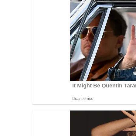
rexpress
May 22, 2024
0
295