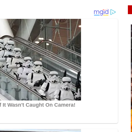
latest
रायबरेली-मकान पर गिरी आकाशीय बिजली , टूटकर
बिखर गई ईंटें...
rexpress
Jul 6, 2024
0
503
ुरू किया