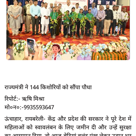
App verify
समस्या
Covid-19
अपराध
राजनीति
शिक्षा
स्वास्थ्य
साक्षात्कार
राज्यमंत्री ने 144 किशोरियों को सौंपा पौधा
सामाजिक
रिपोर्ट:- ऋषि मिश्रा
मो०न०:-9935593647
खेल
latest
ऊंचाहार, रायबरेली- केंद्र और प्रदेश की सरकार ने पूरे देश में
महिलाओं को स्वावलंबन के लिए जमीन दी और उन्हें सुरक्षा
प्रशासनिक
का आसमान दिया, तो आज बेटियां बुलंद पंख लेकर उड़ान भर