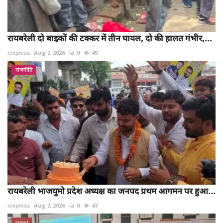
रायबरेली दो बाइकों की टक्कर में तीन घायल, दो की हालत गंभीर,...
rexpress
Aug 7, 2026
0
49
राजनीति
रायबरेली भाजयुमो प्रदेश अध्यक्ष का जनपद प्रथम आगमन पर हुआ...
rexpress
Aug 7, 2026
0
47
latest