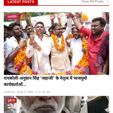
View All Posts
LATEST POSTS
राजनीति
रायबरेली-अनुष्ठान सिंह 'जहाजी' के नेतृत्व में भाजयुमो
कार्यकर्ताओं...
rexpress
Aug 7, 2026
0
54
दुर्घटना