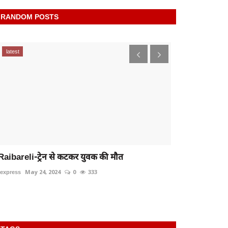
RANDOM POSTS
latest
latest
Raibareli-ट्रेन से कटकर युवक की मौत
rexpress
May 24, 2024
0
333
रायबरेली-बाई
राहगीरों ने...
rexpress
Nov 30