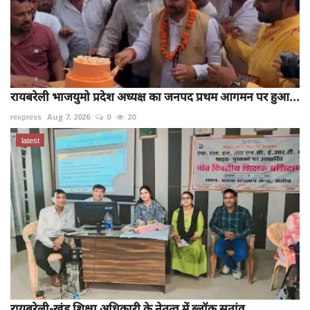
रायबरेली भाजयुमो प्रदेश अध्यक्ष का जनपद प्रथम आगमन पर हुआ...
rexpress
Aug 7, 2026
0
20
latest
रायबरेली-खंड शिक्षा अधिकारी के नेतृत्व में ब्लॉक सतांव...