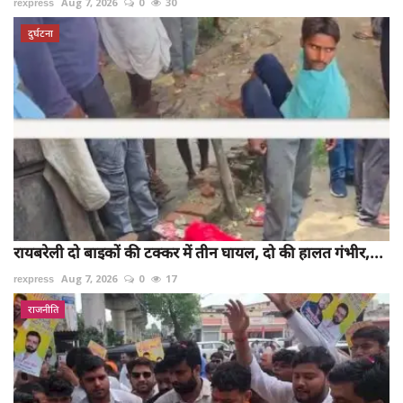
rexpress
Aug 7, 2026
0
30
दुर्घटना
रायबरेली दो बाइकों की टक्कर में तीन घायल, दो की हालत गंभीर,...
rexpress
Aug 7, 2026
0
17
राजनीति