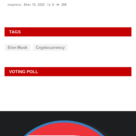
TAGS
Elon Musk
Cryptocurrency
VOTING POLL