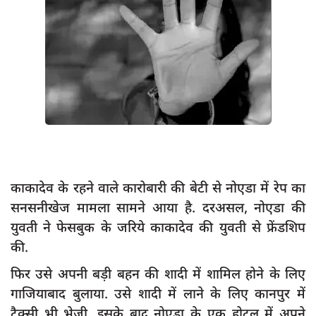
App verify
समस्या
Covid-19
अपराध
राजनीति
शिक्षा
स्वास्थ्य
काकादेव के रहने वाले कारोबारी की बेटी से नोएडा में रेप का
साक्षात्कार
सनसनीखेज मामला सामने आया है. दरअसल, नोएडा की
सामाजिक
युवती ने फेसबुक के जरिये काकादेव की युवती से फ्रेंडशिप
की.
खेल
फिर उसे अपनी बड़ी बहन की शादी में शामिल होने के लिए
latest
गाजियाबाद बुलाया. उसे शादी में लाने के लिए कानपुर में
प्रशासनिक
टैक्सी भी भेजी. इसके बाद नोएडा के एक होटल में अपने