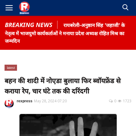
BREAKING NEWS
रायबरेली-अनुष्ठान सिंह 'जहाजी' के
नेतृत्व में भाजयुमो कार्यकर्ताओं ने मनाया प्रदेश अध्यक्ष रोहित मिश्र का
जन्मदिन
Home
latest
Contact
बहन की शादी में नोएडा बुलाया फिर ब्वॉयफ्रेंड से
कराया रेप, चार घंटे तक की दरिंदगी
Gallery
Terms & Conditions
rexpress
May 28, 2024 07:20
0
1723
रोजगार समाचार
About US
Privacy Policy