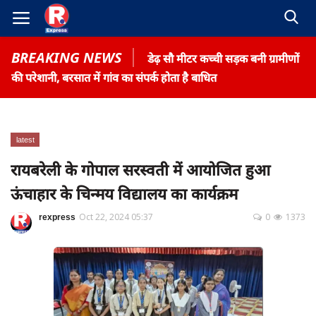
BREAKING NEWS
डेढ़ सौ मीटर कच्ची सड़क बनी ग्रामीणों
की परेशानी, बरसात में गांव का संपर्क होता है बाधित
latest
Home
रायबरेली के गोपाल सरस्वती में आयोजित हुआ
Contact
ऊंचाहार के चिन्मय विद्यालय का कार्यक्रम
Gallery
rexpress
Oct 22, 2024 05:37
0
1373
Terms & Conditions
रोजगार समाचार
About US
Privacy Policy