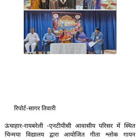
App verify
समस्या
Covid-19
अपराध
राजनीति
शिक्षा
स्वास्थ्य
साक्षात्कार
सामाजिक
रिपोर्ट-सागर तिवारी
खेल
latest
ऊंचाहार-रायबरेली -एनटीपीसी आवासीय परिसर में स्थित
प्रशासनिक
चिन्मया विद्यालय द्वारा आयोजित गीता श्लोक गायन