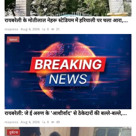
रायबरेली के मोतीलाल नेहरू स्टेडियम में हरियाली पर चला आरा,...
rexpress
Aug 6, 2026
0
21
latest
रायबरेली: जे ई अरुण के 'आशीर्वाद' से ठेकेदारों की बल्ले-बल्ले,...
rexpress
Aug 6, 2026
0
49
दुर्घटना