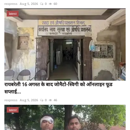
rexpress
Aug 5, 2026
0
60
latest
रायबरेली 16 अगस्त के बाद जोमैटो-स्विगी को ऑनलाइन फूड
सप्लाई...
rexpress
Aug 5, 2026
0
46
latest