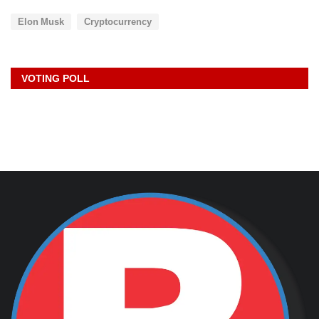
Elon Musk
Cryptocurrency
VOTING POLL