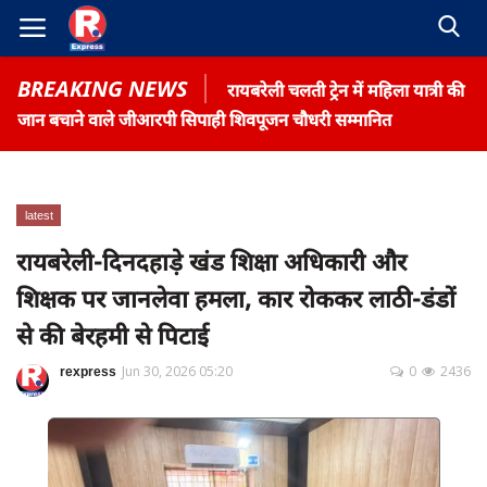
BREAKING NEWS
रायबरेली चलती ट्रेन में महिला यात्री की
जान बचाने वाले जीआरपी सिपाही शिवपूजन चौधरी सम्मानित
latest
Home
रायबरेली-दिनदहाड़े खंड शिक्षा अधिकारी और
Contact
शिक्षक पर जानलेवा हमला, कार रोककर लाठी-डंडों
Gallery
से की बेरहमी से पिटाई
Terms & Conditions
rexpress
Jun 30, 2026 05:20
0
2436
रोजगार समाचार
About US
Privacy Policy