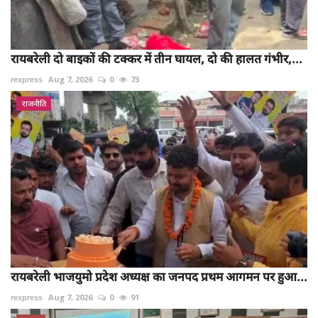
रायबरेली दो बाइकों की टक्कर में तीन घायल, दो की हालत गंभीर,...
rexpress
Aug 7, 2026
0
73
राजनीति
रायबरेली भाजयुमो प्रदेश अध्यक्ष का जनपद प्रथम आगमन पर हुआ...
rexpress
Aug 7, 2026
0
91