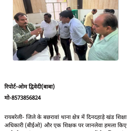
App verify
समस्या
Covid-19
अपराध
राजनीति
शिक्षा
स्वास्थ्य
साक्षात्कार
रिपोर्ट-ओम द्विवेदी(बाबा)
सामाजिक
मो-8573856824
खेल
latest
रायबरेली- जिले के बछरावां थाना क्षेत्र में दिनदहाड़े खंड शिक्षा
प्रशासनिक
अधिकारी (बीईओ) और एक शिक्षक पर जानलेवा हमला किए