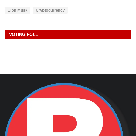
Elon Musk
Cryptocurrency
VOTING POLL