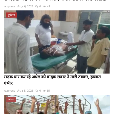
rexpress
Aug 6, 2026
0
42
दुर्घटना
सड़क पार कर रहे अधेड़ को बाइक सवार ने मारी टक्कर, हालात
गंभीर
rexpress
Aug 5, 2026
0
93
latest