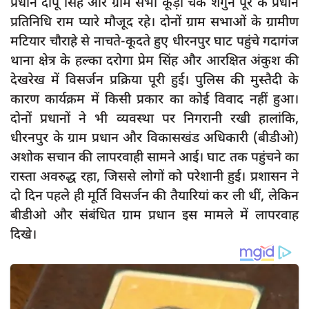
प्रधान दीपू सिंह और ग्राम सभा कूड़ा चक शगुन पूर के प्रधान
दुर्घटना
प्रतिनिधि राम प्यारे मौजूद रहे। दोनों ग्राम सभाओं के ग्रामीण
editors-pick
मटियार चौराहे से नाचते-कूदते हुए धीरनपुर घाट पहुंचे गदागंज
other
थाना क्षेत्र के हल्का दरोगा प्रेम सिंह और आरक्षित अंकुश की
देखरेख में विसर्जन प्रक्रिया पूरी हुई। पुलिस की मुस्तैदी के
Login
कारण कार्यक्रम में किसी प्रकार का कोई विवाद नहीं हुआ।
Register
दोनों प्रधानों ने भी व्यवस्था पर निगरानी रखी हालांकि,
धीरनपुर के ग्राम प्रधान और विकासखंड अधिकारी (बीडीओ)
अशोक सचान की लापरवाही सामने आई। घाट तक पहुंचने का
रास्ता अवरुद्ध रहा, जिससे लोगों को परेशानी हुई। प्रशासन ने
English
दो दिन पहले ही मूर्ति विसर्जन की तैयारियां कर ली थीं, लेकिन
बीडीओ और संबंधित ग्राम प्रधान इस मामले में लापरवाह
दिखे।