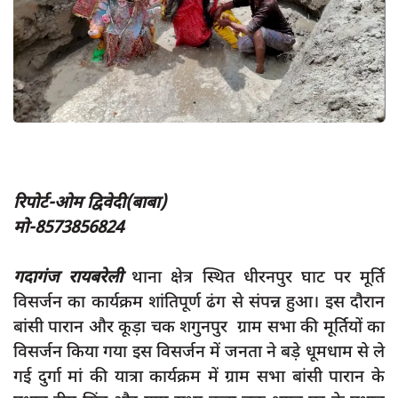
App verify
समस्या
Covid-19
अपराध
राजनीति
शिक्षा
रिपोर्ट-ओम द्विवेदी(बाबा)
स्वास्थ्य
मो-8573856824
साक्षात्कार
गदागंज रायबरेली
थाना क्षेत्र स्थित धीरनपुर घाट पर मूर्ति
सामाजिक
विसर्जन का कार्यक्रम शांतिपूर्ण ढंग से संपन्न हुआ। इस दौरान
खेल
बांसी पारान और कूड़ा चक शगुनपुर ग्राम सभा की मूर्तियों का
latest
विसर्जन किया गया इस विसर्जन में जनता ने बड़े धूमधाम से ले
गई दुर्गा मां की यात्रा कार्यक्रम में ग्राम सभा बांसी पारान के
प्रशासनिक