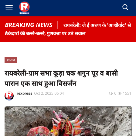
BREAKING NEWS
रायबरेली: जे ई अरुण के 'आशीर्वाद' से
ठेकेदारों की बल्ले-बल्ले, गुणवत्ता पर उठे सवाल
latest
Home
रायबरेली-ग्राम सभा कूड़ा चक शगुन पूर व बासी
Contact
पारान एक साथ हुआ विसर्जन
Gallery
rexpress
Oct 2, 2025 06:04
0
1551
Terms & Conditions
रोजगार समाचार
About US
Privacy Policy