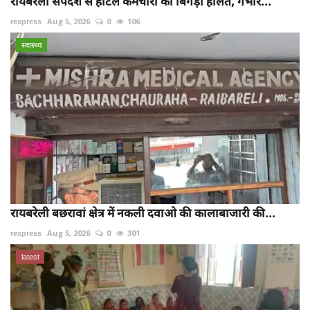
रायबरेली सर्पदंश से होटल कर्मचारी की बिगड़ी हालत, गंभीर...
rexpress
Aug 5, 2026
0
106
स्वास्थ्य
रायबरेली बछरावां क्षेत्र में नकली दवाओ की कालाबाजारी की...
rexpress
Aug 5, 2026
0
301
latest