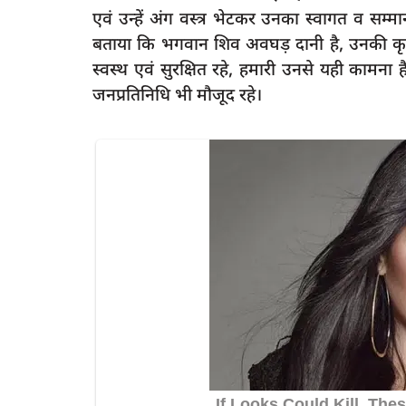
एवं उन्हें अंग वस्त्र भेटकर उनका स्वागत व सम्मा
बताया कि भगवान शिव अवघड़ दानी है, उनकी कृप
स्वस्थ एवं सुरक्षित रहे, हमारी उनसे यही कामना है।
जनप्रतिनिधि भी मौजूद रहे।
latest
बारिश का दौर, आज किन
एन.एस.पी.एस.ने सी.बी.एस.ई.परीक्षा परिणाम
0
लहराया...
rexpress
May 13, 2025
0
448