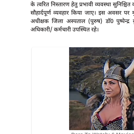
के त्वरित निस्तारण हेतु प्रभावी व्यवस्था सुनिश्च
सौहार्दपूर्ण व्यवहार किया जाए। इस अवसर पर मु
अधीक्षक जिला अस्पताल (पुरुष) डॉ0 पुष्पेन्द्
अधिकारी/ कर्मचारी उपस्थित रहे।
latest
पर कुर्बान हुआ है पीएम
Raibareli-हेल्थ एवं वेलनेस सेन्टर कोरिहर मे
बहू...
4
rexpress
Jan 31, 2023
0
523