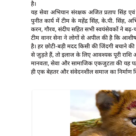
है।
यह सेवा अभियान संरक्षक अजित प्रताप सिंह एवं ब
पुनीत कार्य में टीम के महेंद्र सिंह, के.पी. सिंह, अभिव
करन, गौरव, संदीप सहित सभी स्वयंसेवकों ने बढ़
latest
टीम वानर सेना ने लोगों से अपील की है कि आ
है। हर छोटी-बड़ी मदद किसी की जिंदगी बचाने 
से जुड़ते हैं, तो इलाज के लिए आवश्यक पूरी राशि
मानवता, सेवा और सामाजिक एकजुटता की यह पहल 
ही एक बेहतर और संवेदनशील समाज का निर्माण क
े वाले युवक ने एसडीएम
रायबरेली-प्रा.वि.फरीदगढ मे ग्राम प्रधान एवं
सहयोग...
2
rexpress
Dec 27, 2024
0
80