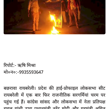
App verify
समस्या
Covid-19
अपराध
राजनीति
शिक्षा
स्वास्थ्य
रिपोर्ट:- ऋषि मिश्रा
साक्षात्कार
मो०न०:-9935593647
सामाजिक
खेल
बछरावा रायबरेली। प्रदेश की हाई-प्रोफाइल लोकसभा सीट
रायबरेली में एक बार फिर राजनीतिक सरगर्मियां चरम पर
latest
पहुंच गई हैं। कांग्रेस सांसद और लोकसभा में नेता प्रतिपक्ष
प्रशासनिक
राहुल गांधी द्वारा प्रधानमंत्री नरेंद्र मोदी और गृहमंत्री अमित