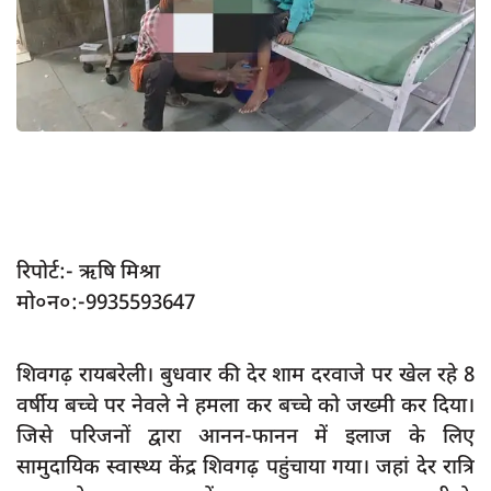
App verify
समस्या
Covid-19
अपराध
राजनीति
शिक्षा
स्वास्थ्य
रिपोर्ट:- ऋषि मिश्रा
मो०न०:-9935593647
साक्षात्कार
सामाजिक
शिवगढ़ रायबरेली। बुधवार की देर शाम दरवाजे पर खेल रहे 8
खेल
वर्षीय बच्चे पर नेवले ने हमला कर बच्चे को जख्मी कर दिया।
latest
जिसे परिजनों द्वारा आनन-फानन में इलाज के लिए
सामुदायिक स्वास्थ्य केंद्र शिवगढ़ पहुंचाया गया। जहां देर रात्रि
प्रशासनिक