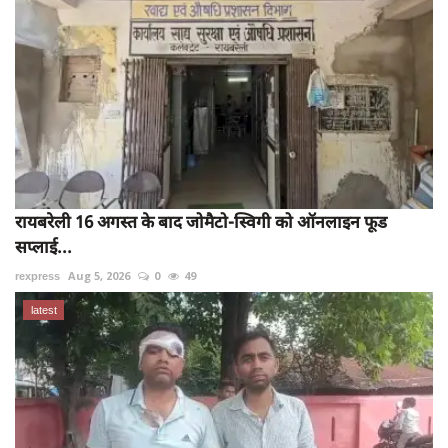
रायबरेली 16 अगस्त के बाद जोमैटो-स्विगी को ऑनलाइन फूड
सप्लाई...
rexpress
Aug 5, 2026
0
49
latest