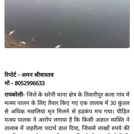
App verify
समस्या
Covid-19
अपराध
राजनीति
शिक्षा
स्वास्थ्य
रिपोर्ट - अमन श्रीवास्तव
मो - 8052996633
साक्षात्कार
रायबरेली-
जिले के सरेनी थाना क्षेत्र के तिवारीपुर कला गांव में
सामाजिक
मत्स्य पालन के लिए तैयार किए गए एक तालाब में 30 कुंतल
खेल
से अधिक मछलियां मृत मिलने से हड़कंप मच गया। पीड़ित
latest
मत्स्य पालक ने आरोप लगाया है कि किसी अज्ञात व्यक्ति ने
प्रशासनिक
तालाब में जहरीला पदार्थ डाल दिया, जिससे लाखों रुपये की