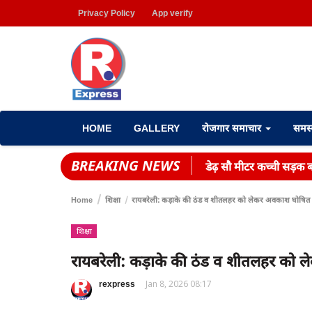
Privacy Policy
App verify
HOME
GALLERY
रोजगार समाचार
समस
BREAKING NEWS
डेढ़ सौ मीटर कच्ची सड़क बन
Home
शिक्षा
रायबरेली: कड़ाके की ठंड व शीतलहर को लेकर अवकाश घोषित
शिक्षा
रायबरेली: कड़ाके की ठंड व शीतलहर को 
rexpress
Jan 8, 2026 08:17