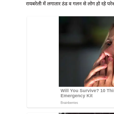
रायबरेली में लगातार ठंड व गलन से लोग हो रहे परे
latest
ूनी संघर्ष,दबंगों ने
रायबरेली- दबंगो का कहेर घर में घुसकर की म
मुकदमा...
6
rexpress
Jun 24, 2023
0
375