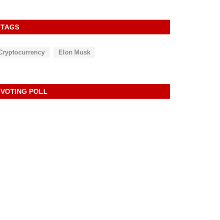
TAGS
Cryptocurrency
Elon Musk
VOTING POLL