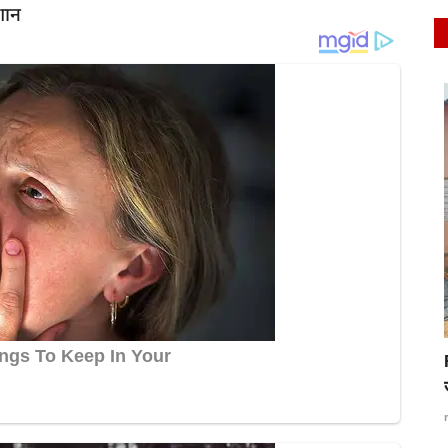
शान
latest
भाजपा नेता नरेश अग्रवाल ने अल्पसंख्यकों से कहा-
ारपीट,
BJP को...
rexpress
Apr 23, 2023
0
55