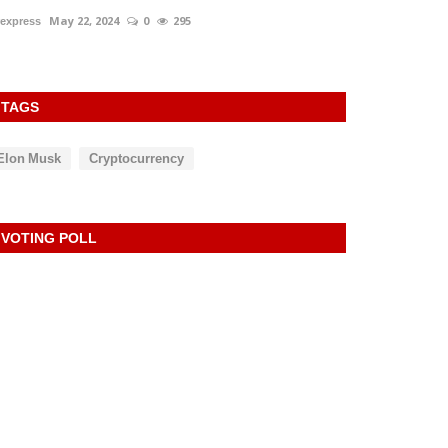
024
0
295
TAGS
Elon Musk
Cryptocurrency
VOTING POLL