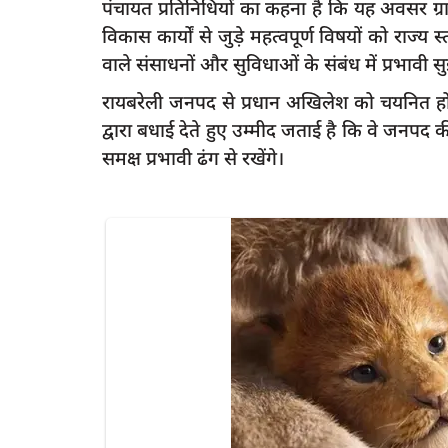
पंचायत प्रतिनिधियों का कहना है कि यह अवसर ग्राम
विकास कार्यों से जुड़े महत्वपूर्ण विषयों को राज्
वाले संसाधनों और सुविधाओं के संबंध में प्रभावी स
रायबरेली जनपद से प्रधान अखिलेश को चयनित होने 
दुर्घटना
l
द्वारा बधाई देते हुए उम्मीद जताई है कि वे ज
समक्ष प्रभावी ढंग से रखेंगे।
ीप
रायबरेली में भीषण सड़क हादसा: तेज रफ्तार पिकअप
की टक्कर...
Rai
rexpress
Jul 11, 2026
0
198
शीघ्
rex