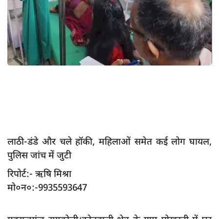
App verify
समस्या
Covid-19
अपराध
राजनीति
शिक्षा
स्वास्थ्य
साक्षात्कार
लाठी-डंडे और चले हॉकी, महिलाओं समेत कई लोग घायल,
पुलिस जांच में जुटी
सामाजिक
खेल
रिपोर्ट:- ऋषि मिश्रा
मो०न०:-9935593647
latest
प्रशासनिक