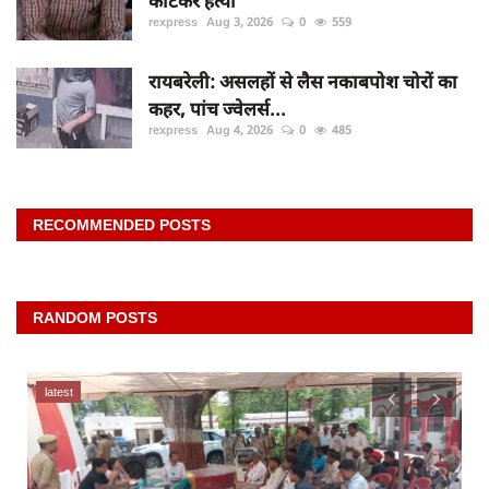
काटकर हत्या
rexpress
Aug 3, 2026
0
559
रायबरेली: असलहों से लैस नकाबपोश चोरों का
कहर, पांच ज्वेलर्स...
rexpress
Aug 4, 2026
0
485
RECOMMENDED POSTS
RANDOM POSTS
latest