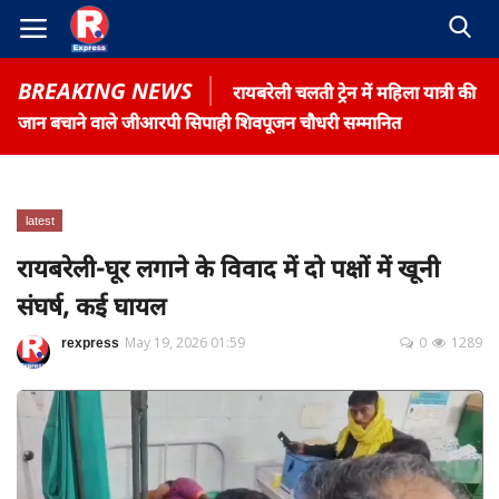
BREAKING NEWS
रायबरेली चलती ट्रेन में महिला यात्री की
जान बचाने वाले जीआरपी सिपाही शिवपूजन चौधरी सम्मानित
latest
Home
रायबरेली-घूर लगाने के विवाद में दो पक्षों में खूनी
Contact
संघर्ष, कई घायल
Gallery
rexpress
May 19, 2026 01:59
0
1289
Terms & Conditions
रोजगार समाचार
About US
Privacy Policy