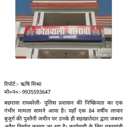
App verify
समस्या
Covid-19
अपराध
राजनीति
शिक्षा
स्वास्थ्य
साक्षात्कार
रिपोर्ट:- ऋषि मिश्रा
सामाजिक
मो०न०:-9935593647
खेल
बछरावा रायबरेली- पुलिस प्रशासन की निष्क्रियता का एक
गंभीर मामला सामने आया है। यहाँ एक 84 वर्षीय लाचार
latest
बुजुर्ग की पुश्तैनी जमीन पर उनके ही सहखातेदार द्वारा जबरन
प्रशासनिक
अवैध निर्माण कराया जा रहा है। कार्यवाही के लिए मुख्यमंत्री