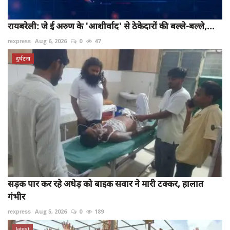
रायबरेली: जे ई अरुण के 'आशीर्वाद' से ठेकेदारों की बल्ले-बल्ले,...
rexpress
Aug 6, 2026
0
47
दुर्घटना
सड़क पार कर रहे अधेड़ को बाइक सवार ने मारी टक्कर, हालात
गंभीर
rexpress
Aug 5, 2026
0
189
latest