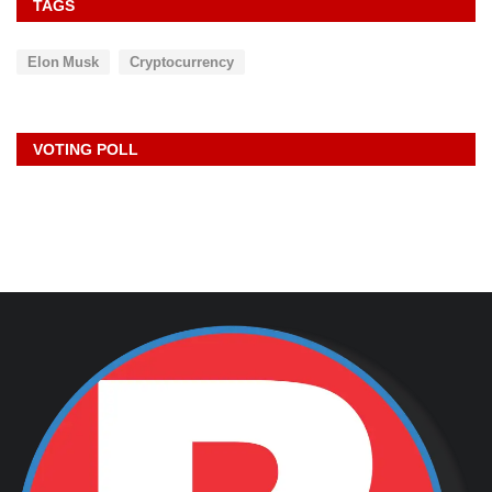
TAGS
Elon Musk
Cryptocurrency
VOTING POLL