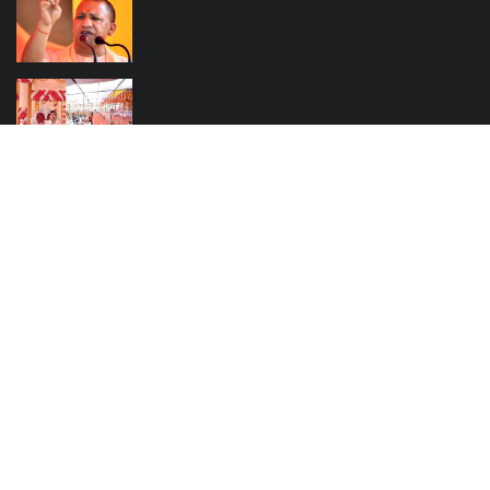
Subscribe here to get interesting stuff and updates!
Contact
Terms & Conditions
About US
Developed by - Softechx IT Solution