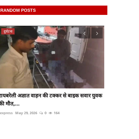
RANDOM POSTS
दुर्घटना
latest
रायबरेली अज्ञात वाहन की टक्कर से बाइक सवार युवक
Raibareli-बैं
की मौत,...
rexpress
Nov 8, 
rexpress
May 29, 2026
0
164