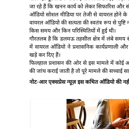
जा रहे हैं कि खनन कार्य को लेकर सिफारिश और संर
ऑडियो सोशल मीडिया पर तेजी से वायरल होने के बाद
वायरल ऑडियो की सत्यता की स्वतंत्र रूप से पुष्टि न
किस समय और किन परिस्थितियों में हुई थी।
latest
गौरतलब है कि डलमऊ तहसील क्षेत्र में लंबे समय
में वायरल ऑडियो ने प्रशासनिक कार्यप्रणाली
खड़े कर दिए हैं।
फिलहाल प्रशासन की ओर से इस मामले में कोई 
की जांच कराई जाती है तो पूरे मामले की सच्चाई 
नोट
-
आर
एक्सप्रेस
न्यूज़
इस
कथित
ऑडियो
की
नह
्कर से एक की मौत एक
रायबरेली-रेलवे फाटक तोड़ ट्रैक पर फंसी कार
रूकी...
5
rexpress
Dec 5, 2022
0
449