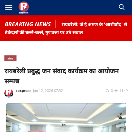
BREAKING NEWS
रायबरेली: जे ई अरुण के 'आशीर्वाद' से
ठेकेदारों की बल्ले-बल्ले, गुणवत्ता पर उठे सवाल
latest
Home
रायबरेली प्रबुद्ध जन संवाद कार्यक्रम का आयोजन
Contact
सम्पन्न
Gallery
rexpress
Jun 12, 2026 07:52
0
1149
Terms & Conditions
रोजगार समाचार
About US
Privacy Policy