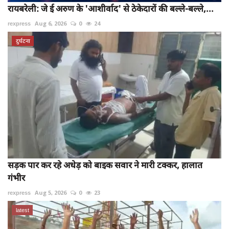
रायबरेली: जे ई अरुण के 'आशीर्वाद' से ठेकेदारों की बल्ले-बल्ले,...
rexpress
Aug 6, 2026
0
24
दुर्घटना
सड़क पार कर रहे अधेड़ को बाइक सवार ने मारी टक्कर, हालात
गंभीर
rexpress
Aug 5, 2026
0
23
latest