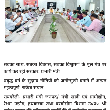
App verify
समस्या
Covid-19
अपराध
राजनीति
शिक्षा
स्वास्थ्य
सबका साथ, सबका विकास, सबका विश्वास” के मूल मंत्र पर
साक्षात्कार
कार्य कर रही सरकार: प्रभारी मंत्री
सामाजिक
प्रबुद्ध वर्ग के सुझाव नीतियों को जनोन्मुखी बनाने में अत्यंत
खेल
महत्वपूर्ण: राकेश सचान
latest
रायबरेली- प्रभारी मंत्री जनपद/ मंत्री खादी एवं ग्रामोद्योग,
रेशम उद्योग, हथकरघा तथा वस्त्रोद्योग विभाग उ०प्र० श्री
प्रशासनिक