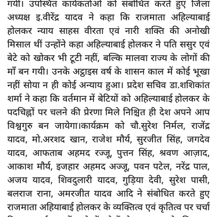
गयी। उपस्थित कार्यकर्ताओं को संबोधित करते हुए जिला
दुर्घटना
अध्यक्ष इ.वीरेंद्र यादव ने कहा कि राजमाता अहिल्याबाई
editors-pick
होलकर न्याय साहस वीरता एवं नारी शक्ति की अनोखी
other
मिसाल थीं उन्होंने कहा अहिल्याबाई होलकर ने पति ससुर एवं
बेटे को खोकर भी टूटी नहीं, बल्कि मालवा राज्य के लोगों की
Login
माँ बन गयी। उनके अट्ठाइस वर्ष के शासन काल में कोई भूखा
Register
नहीं सोया न ही कोई अन्याय हुआ। प्रदेश सचिव डा.शशिकांत
शर्मा ने कहा कि वर्तमान में बेटियों को अहिल्याबाई होलकर के
पदचिह्नों पर चलने की प्रेरणा मिले निश्चित ही देश अपने आप
विश्वगुरु बन जायेगा।कार्यक्रम को चौ.सुरेश निर्मल, राजेंद्र
English
यादव, मो.अरशद खान, राजेश मौर्य, सुरजीत सिंह, जगदेव
यादव, आफताब अहमद रज्जू, पुत्तन सिंह, श्रवण आज़ाद,
आकाश मौर्य, इजहार अहमद अज्जू, पवन पटेल, नरेंद्र पाल,
अजय यादव, शिवदुलारी यादव, गुड़िया देवी, सुरेश पासी,
बलराज राना, अमरजीत यादव आदि ने संबोधित करते हुए
राजमाता अहियाबाई होलकर के व्यक्तित्व एवं कृतित्व पर चर्चा