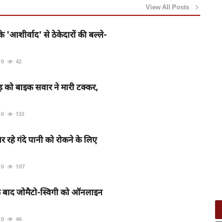
View All Posts
े 'आशीर्वाद' से ठेकेदारों की बल्ले-
0
42
 को बाइक सवार ने मारी टक्कर,
0
133
िर रहे गंदे पानी को रोकने के लिए
0
107
े बाद जोमैटो-स्विगी को ऑनलाइन
0
46