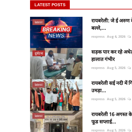
LATEST POSTS
रायबरेली: जे ई अरुण क
latest
बल्ले,...
rexpress
Aug 6, 2026
सड़क पार कर रहे अधेड़
दुर्घटना
हालात गंभीर
rexpress
Aug 5, 2026
रायबरेली सई नदी में ग
latest
उमड़ा...
rexpress
Aug 5, 2026
रायबरेली 16 अगस्त क
latest
फूड सप्लाई...
rexpress
Aug 5, 2026