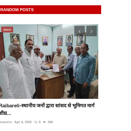
RANDOM POSTS
latest
latest
रायबरेली-मालव
प्याऊ
Raibareli-स्थानीय जनों द्वारा सांसद से भूमिगत मार्ग
rexpress
May 22
शीघ्र...
rexpress
Apr 6, 2023
0
266