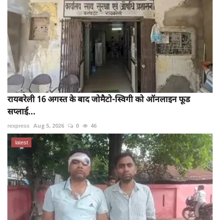
रायबरेली 16 अगस्त के बाद जोमैटो-स्विगी को ऑनलाइन फूड
सप्लाई...
rexpress
Aug 5, 2026
0
46
latest