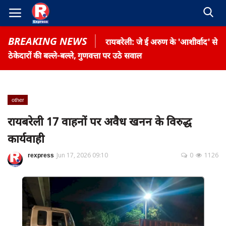
BREAKING NEWS
रायबरेली: जे ई अरुण के 'आशीर्वाद' से
ठेकेदारों की बल्ले-बल्ले, गुणवत्ता पर उठे सवाल
other
Home
रायबरेली 17 वाहनों पर अवैध खनन के विरुद्ध
Contact
कार्यवाही
Gallery
rexpress
Jun 17, 2026 09:10
0
1126
Terms & Conditions
रोजगार समाचार
About US
Privacy Policy