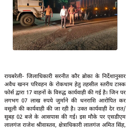
App verify
समस्या
Covid-19
अपराध
राजनीति
शिक्षा
स्वास्थ्य
रायबरेली- जिलाधिकारी सरनीत कौर ब्रोका के निर्देशानुसार
साक्षात्कार
अवैध खनन परिवहन के रोकथाम हेतु तहसील स्तरीय टास्क
फोर्स द्वारा 17 वाहनों के विरुद्ध कार्यवाही की गई है। जिन पर
सामाजिक
लगभग 07 लाख रुपये जुर्माने की धनराशि आरोपित कर
खेल
वसूली की कार्यवाही की जा रही है। उक्त कार्यवाही देर रात/
latest
सुबह 02 बजे के आसपास की गई। इस मौके पर एसडीएम
प्रशासनिक
लालगंज राजेश श्रीवास्तव, क्षेत्राधिकारी लालगंज अमित सिंह,