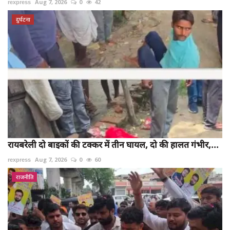
rexpress
Aug 7, 2026
0
42
दुर्घटना
रायबरेली दो बाइकों की टक्कर में तीन घायल, दो की हालत गंभीर,...
rexpress
Aug 7, 2026
0
60
राजनीति