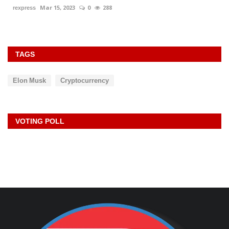
rexpress
Mar 15, 2023
0
288
TAGS
Elon Musk
Cryptocurrency
VOTING POLL