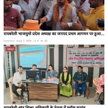
रायबरेली भाजयुमो प्रदेश अध्यक्ष का जनपद प्रथम आगमन पर हुआ...
rexpress
Aug 7, 2026
0
62
latest
रायबरेली-खंड शिक्षा अधिकारी के नेतृत्व में ब्लॉक सतांव...