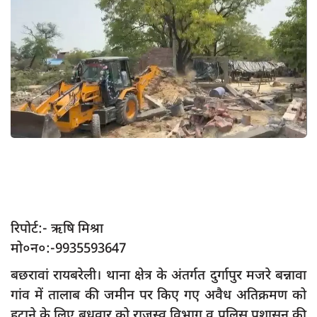
App verify
समस्या
Covid-19
अपराध
राजनीति
शिक्षा
स्वास्थ्य
साक्षात्कार
सामाजिक
रिपोर्ट:- ऋषि मिश्रा
मो०न०:-9935593647
खेल
बछरावां रायबरेली। थाना क्षेत्र के अंतर्गत दुर्गापुर मजरे बन्नावा
latest
गांव में तालाब की जमीन पर किए गए अवैध अतिक्रमण को
प्रशासनिक
हटाने के लिए बुधवार को राजस्व विभाग व पुलिस प्रशासन की