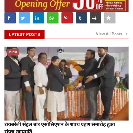
View All Posts
LATEST POSTS
latest
रायबरेली सेंट्रल बार एसोसिएशन के शपथ ग्रहण समारोह हुआ
संपन्न,न्यायमूर्ति...