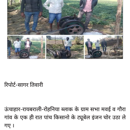
App verify
समस्या
Covid-19
अपराध
राजनीति
शिक्षा
स्वास्थ्य
साक्षात्कार
रिपोर्ट-सागर तिवारी
सामाजिक
खेल
ऊंचाहार-रायबराली-रोहनिया ब्लाक के ग्राम सभा मवई व गौरा
latest
गांव के एक ही रात पांच किसानो के ट्यूबेल इंजन चोर उठा ले
प्रशासनिक
गए ।