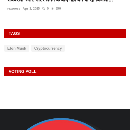
rexpress
Apr 2, 2025
0
650
TAGS
Elon Musk
Cryptocurrency
VOTING POLL