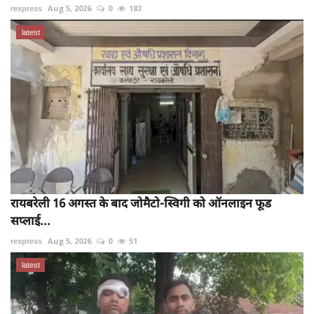
rexpress
Aug 5, 2026
0
183
latest
रायबरेली 16 अगस्त के बाद जोमैटो-स्विगी को ऑनलाइन फूड
सप्लाई...
rexpress
Aug 5, 2026
0
51
latest