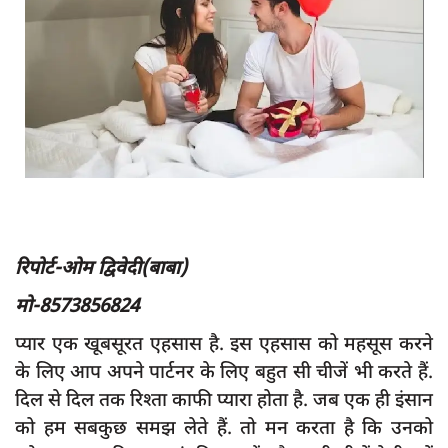
App verify
समस्या
Covid-19
अपराध
राजनीति
शिक्षा
स्वास्थ्य
रिपोर्ट-ओम द्विवेदी(बाबा)
साक्षात्कार
मो-8573856824
सामाजिक
प्यार एक खूबसूरत एहसास है. इस एहसास को महसूस करने
खेल
के लिए आप अपने पार्टनर के लिए बहुत सी चीजें भी करते हैं.
latest
दिल से दिल तक रिश्ता काफी प्यारा होता है. जब एक ही इंसान
प्रशासनिक
को हम सबकुछ समझ लेते हैं. तो मन करता है कि उनको