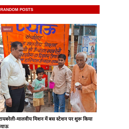
RANDOM POSTS
latest
latest
रायबरेली-मका
बिखर गई ईंटें..
rexpress
Jul 6, 
रायबरेली-मालवीय मिशन में बस स्टेशन पर शुरू किया
प्याऊ