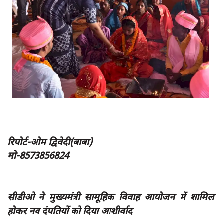
App verify
समस्या
Covid-19
अपराध
राजनीति
शिक्षा
स्वास्थ्य
साक्षात्कार
रिपोर्ट-ओम द्विवेदी(बाबा)
मो-8573856824
सामाजिक
खेल
latest
सीडीओ ने मुख्यमंत्री सामूहिक विवाह आयोजन में शामिल
प्रशासनिक
होकर नव दंपतियों को दिया आशीर्वाद