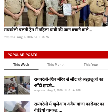
रायबरेली चलती ट्रेन में महिला यात्री की जान बचाने वाले...
rexpress
Aug 8, 2026
0
97
POPULAR POSTS
This Week
This Month
This Year
रायबरेली-शिव मंदिर से लौट रहे श्रद्धालुओं का
ऑटो हादसे...
rexpress
Aug 3, 2026
0
638
रायबरेली में खुलेआम अवैध गांजा कारोबार का
वीडियो वायरल,...