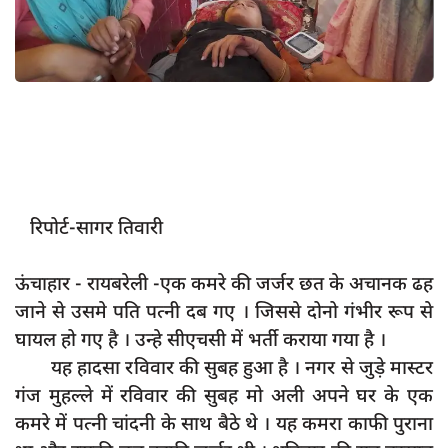
App verify
समस्या
Covid-19
अपराध
राजनीति
शिक्षा
रिपोर्ट-सागर तिवारी
स्वास्थ्य
साक्षात्कार
ऊंचाहार - रायबरेली -एक कमरे की जर्जर छत के अचानक ढह
जाने से उसमे पति पत्नी दब गए । जिससे दोनो गंभीर रूप से
सामाजिक
घायल हो गए है । उन्हे सीएचसी में भर्ती कराया गया है ।
खेल
यह हादसा रविवार की सुबह हुआ है । नगर से जुड़े मास्टर
latest
गंज मुहल्ले में रविवार की सुबह मो अली अपने घर के एक
कमरे में पत्नी चांदनी के साथ बैठे थे । यह कमरा काफी पुराना
प्रशासनिक