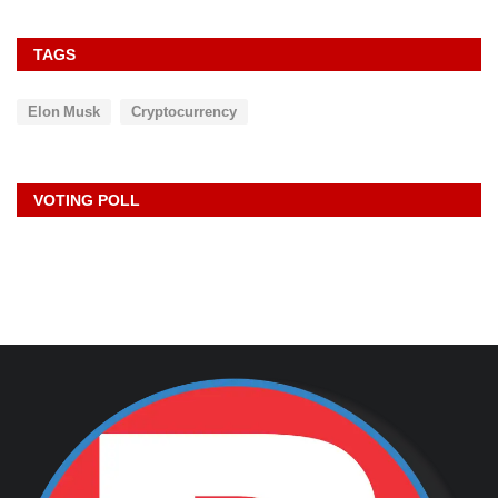
TAGS
Elon Musk
Cryptocurrency
VOTING POLL