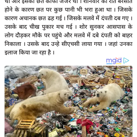
था और इसकी छत काफी जर्जर थी । शनिवार की रात बरसात
दुर्घटना
होने के कारण छत पर कुछ पानी भी भरा हुआ था । जिसके
editors-pick
कारण अचानक छत ढह गई । जिसके मलवे में दंपती दब गए ।
other
उसके बाद चीख पुकार मच गई । शोर सुनकर आसपास के
लोग दौड़कर मौके पर पहुंचे और मलवे में दबे दंपती को बाहर
Login
निकाला । उसके बाद उन्हे सीएचसी लाया गया । जहां उनका
Register
इलाज किया जा रहा है ।
English