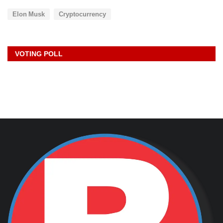
Elon Musk
Cryptocurrency
VOTING POLL