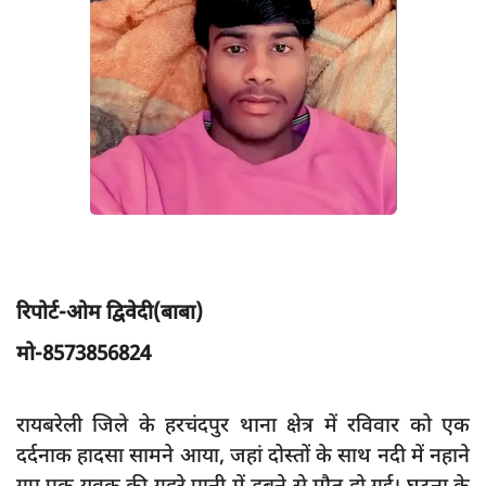
App verify
समस्या
Covid-19
अपराध
राजनीति
शिक्षा
स्वास्थ्य
साक्षात्कार
रिपोर्ट-ओम द्विवेदी(बाबा)
सामाजिक
मो-8573856824
खेल
latest
रायबरेली जिले के हरचंदपुर थाना क्षेत्र में रविवार को एक
दर्दनाक हादसा सामने आया, जहां दोस्तों के साथ नदी में नहाने
प्रशासनिक
गए एक युवक की गहरे पानी में डूबने से मौत हो गई। घटना के