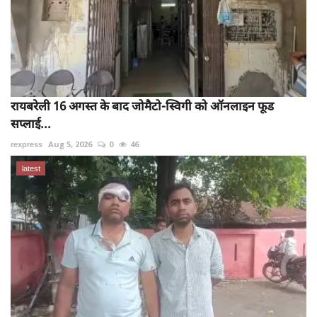
रायबरेली 16 अगस्त के बाद जोमैटो-स्विगी को ऑनलाइन फूड
सप्लाई...
rexpress
Aug 5, 2026
0
46
latest