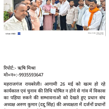
App verify
समस्या
Covid-19
अपराध
राजनीति
शिक्षा
स्वास्थ्य
रिपोर्ट:- ऋषि मिश्रा
साक्षात्कार
मो०न०:-9935593647
सामाजिक
महराजगंज रायबरेली। आगामी 26 मई को खत्म हो रहे
खेल
कार्यकाल एवं चुनाव की तिथि घोषित न होने से गांव में विकास
latest
का पहिया रुकने की सम्भावनाओ को देखते हुए प्रधान संघ
प्रशासनिक
अध्यक्ष अरुण कुमार (दद्दू सिंह) की अध्यक्षता में दर्जनों प्रधानों