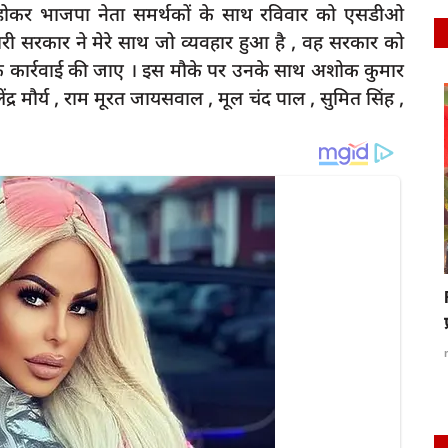
ोकर भाजपा नेता समर्थकों के साथ रविवार को एसडीओ
ारी सरकार ने मेरे साथ जो व्यवहार हुआ है , वह सरकार को
े कार्रवाई की जाए । इस मौके पर उनके साथ अशोक कुमार
ेंद्र मौर्य , राम मूरत जायसवाल , मूल चंद पाल , सुमित सिंह ,
latest
Raibareli-संदिग्ध परिस्थितियों में युवक की मौत से
ैठे समधी.
हड़कंप...
rexpress
Aug 7, 2023
0
116