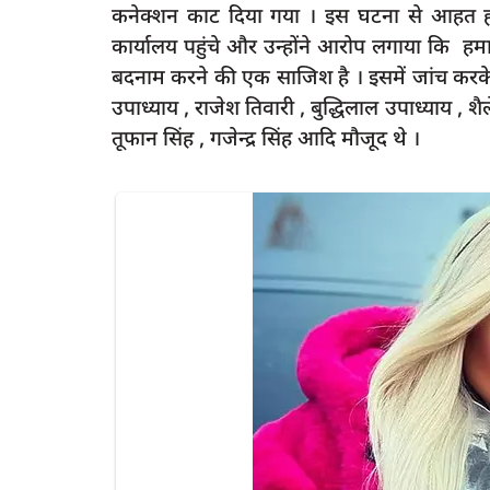
कनेक्शन काट दिया गया । इस घटना से आहत ह
कार्यालय पहुंचे और उन्होंने आरोप लगाया कि हम
बदनाम करने की एक साजिश है । इसमें जांच करक
उपाध्याय , राजेश तिवारी , बुद्धिलाल उपाध्याय , शैल
latest
तूफान सिंह , गजेन्द्र सिंह आदि मौजूद थे ।
ची शराब बरामद व 200
बच्चों की शादी भूले, समधन से ही दिल लगा ब
पहुंच...
3
rexpress
May 21, 2025
0
384