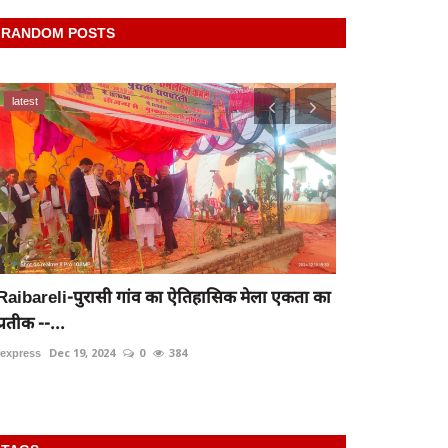
RANDOM POSTS
latest
latest
Raibareli-पुरासी गांव का ऐतिहासिक मेला एकता का
रायबरेली-विद्
प्रतीक --...
ऊंचाहार डिवी
rexpress
Dec 19, 2024
0
384
rexpress
Oct 23,