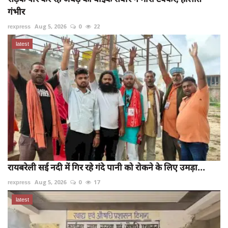
गंभीर
rexpress
Aug 5, 2026
0
22
latest
रायबरेली सई नदी में गिर रहे गंदे पानी को रोकने के लिए उमड़ा...
rexpress
Aug 5, 2026
0
17
latest