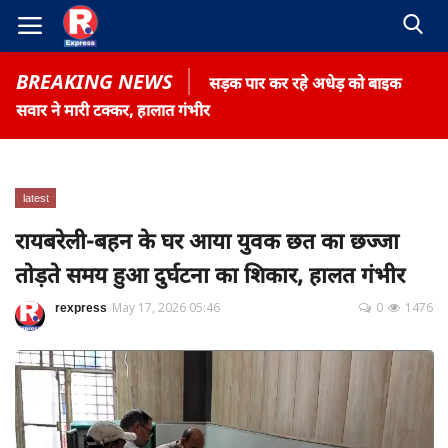
BREAKING NEWS
सड़क पार कर रहे अधेड़ को बाइक
सवार ने मारी टक्कर, हालात गंभीर
latest
Home
रायबरेली-बहन के घर आया युवक छत का छज्जा
Contact
तोड़ते समय हुआ दुर्घटना का शिकार, हालत गंभीर
Gallery
rexpress
May 17, 2026 05:46
0
1476
Terms & Conditions
रोजगार समाचार
About US
Privacy Policy