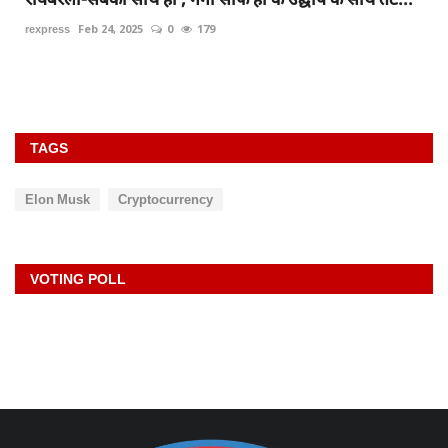
rexpress
Feb 24, 2025
0
179
TAGS
Elon Musk
Cryptocurrency
VOTING POLL