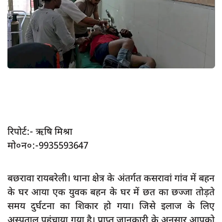
App verify
समस्या
Covid-19
अपराध
राजनीति
शिक्षा
स्वास्थ्य
रिपोर्ट:- ऋषि मिश्रा
साक्षात्कार
मो०न०:-9935593647
सामाजिक
खेल
बछरावा रायबरेली। थाना क्षेत्र के अंतर्गत कसरावां गांव में बहन
के घर आया एक युवक बहन के घर में छत का छज्जा तोड़ते
latest
समय दुर्घटना का शिकार हो गया। जिसे इलाज के लिए
प्रशासनिक
अस्पताल पहुंचाया गया है। प्राप्त जानकारी के अनुसार आपको