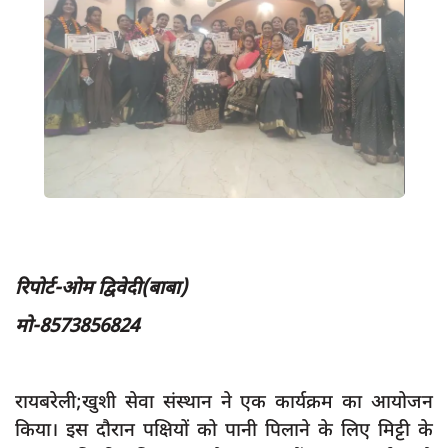
App verify
समस्या
Covid-19
अपराध
राजनीति
शिक्षा
स्वास्थ्य
साक्षात्कार
​रिपोर्ट-ओम द्विवेदी(बाबा)
सामाजिक
मो-8573856824
खेल
latest
रायबरेली;खुशी सेवा संस्थान ने एक कार्यक्रम का आयोजन
प्रशासनिक
किया। इस दौरान पक्षियों को पानी पिलाने के लिए मिट्टी के