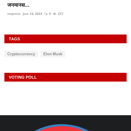
जनमानस...
rexpress
Jun 24, 2024
0
227
TAGS
Cryptocurrency
Elon Musk
VOTING POLL