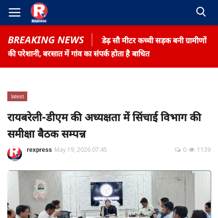
BREAKING NEWS
डेढ़ सौ मीटर कच्ची सड़क बनी ग्रामीणों
की परेशानी, बरसात में गांव का संपर्क होता है बाधित
latest
Home
रायबरेली-डीएम की अध्यक्षता में सिंचाई विभाग की
Contact
समीक्षा बैठक सम्पन्न
Gallery
rexpress
May 19, 2026 07:45
0
1139
Terms & Conditions
रोजगार समाचार
About US
Privacy Policy