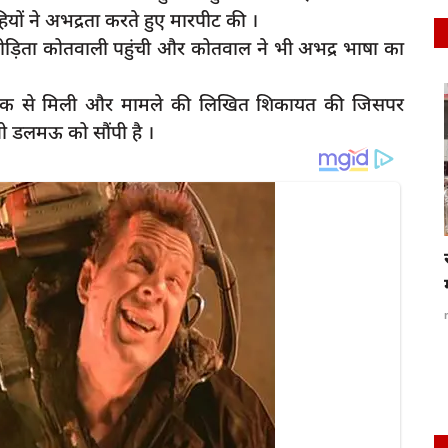
ाहियों ने अभद्रता करते हुए मारपीट की ।
ड़िता कोतवाली पहुंची और कोतवाल ने भी अभद्र भाषा का
क्षक से मिली और मामले की लिखित शिकायत की जिसपर
latest
ीओ डलमऊ को सौंपी है ।
रायबरेली-माँ की आराधाना से आत्मबल मजबूत होता है
- शत्रोहन...
 से
rexpress
Jun 27, 2025
0
52