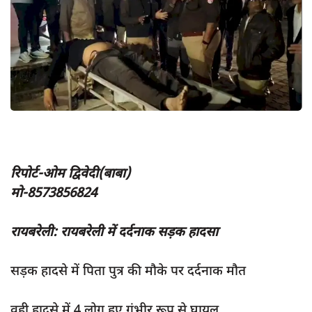
App verify
समस्या
Covid-19
अपराध
राजनीति
शिक्षा
स्वास्थ्य
रिपोर्ट-ओम द्विवेदी(बाबा)
मो-8573856824
साक्षात्कार
सामाजिक
रायबरेली: रायबरेली में दर्दनाक सड़क हादसा
खेल
सड़क हादसे में पिता पुत्र की मौके पर दर्दनाक मौत
latest
प्रशासनिक
वही हादसे में 4 लोग हुए गंभीर रूप से घायल