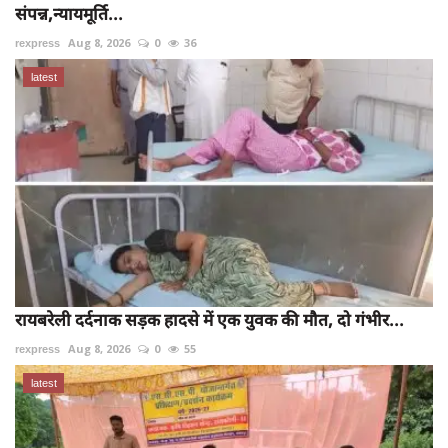
संपन्न,न्यायमूर्ति...
rexpress
Aug 8, 2026
0
36
latest
रायबरेली दर्दनाक सड़क हादसे में एक युवक की मौत, दो गंभीर...
rexpress
Aug 8, 2026
0
55
latest