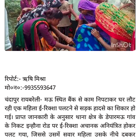
App verify
समस्या
Covid-19
अपराध
राजनीति
शिक्षा
स्वास्थ्य
रिपोर्ट:- ऋषि मिश्रा
मो०न०:-9935593647
साक्षात्कार
चंदापुर रायबरेली- मऊ स्थित बैंक से काम निपटाकर घर लौट
सामाजिक
रही एक महिला ई-रिक्शा पलटने से सड़क हादसे का शिकार हो
खेल
गई। प्राप्त जानकारी के अनुसार थाना क्षेत्र के डेपारमऊ गांव
latest
के निकट इन्हौना रोड पर ई-रिक्शा अचानक अनियंत्रित होकर
प्रशासनिक
पलट गया, जिससे उसमें सवार महिला उसके नीचे दबकर