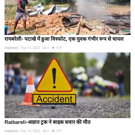
रायबरेली- पटाखे में हुआ विस्फोट, एक युवक गंभीर रूप से घायल
rexpress
Sep 11, 2022
0
513
Raibareli-अज्ञात ट्रक ने बाइक सवार की मौत
rexpress
Sep 10, 2022
0
477