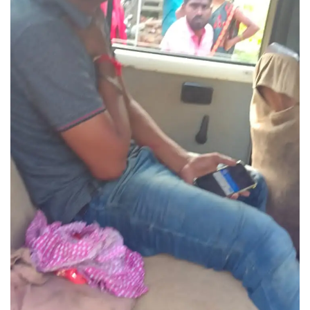
App verify
समस्या
Covid-19
अपराध
राजनीति
शिक्षा
स्वास्थ्य
साक्षात्कार
सामाजिक
खेल
latest
प्रशासनिक