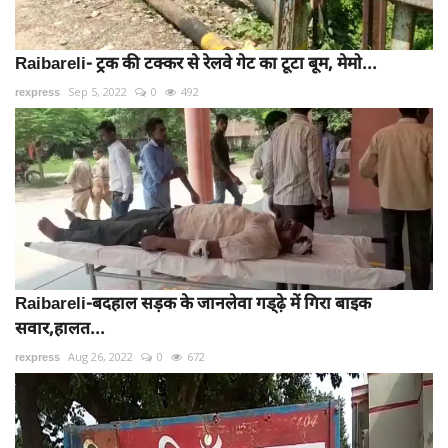
Raibareli- ट्रक की टक्कर से रेलवे गेट का टूटा बूम, मेमो...
rexpress
Sep 5, 2022
0
492
Raibareli-बदहाल सड़क के जानलेवा गड्ढ़े में गिरा बाइक
सवार,हालत...
rexpress
Aug 26, 2022
0
672