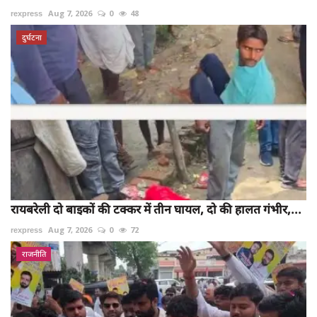
rexpress
Aug 7, 2026
0
48
दुर्घटना
रायबरेली दो बाइकों की टक्कर में तीन घायल, दो की हालत गंभीर,...
rexpress
Aug 7, 2026
0
72
राजनीति