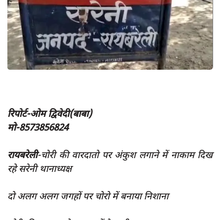
App verify
समस्या
Covid-19
अपराध
राजनीति
शिक्षा
रिपोर्ट-ओम द्विवेदी(बाबा)
स्वास्थ्य
मो-8573856824
साक्षात्कार
रायबरेली
-चोरी की वारदातो पर अंकुश लगाने में नाकाम दिख
सामाजिक
रहे सरेनी थानाध्यक्ष
खेल
latest
दो अलग अलग जगहों पर चोरो में बनाया निशाना
प्रशासनिक