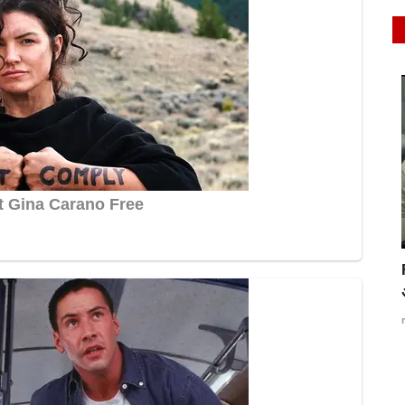
latest
Raibareli- सीएचसी पहुंचकर दो अपर मुख्य चिकित्सा
अधिकारी...
ई हॉट
rexpress
Jul 21, 2022
0
503